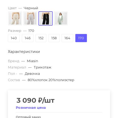
Цвет
—
Черный
Размер
—
170
140
146
152
158
164
170
Характеристики
Бренд
—
Miasin
Материал
—
Трикотаж
Пол -
—
Девочка
Состав
—
80%хлопок 20%полиэстер
3 090
₽
/шт
Розничная цена
Оптовый заказ