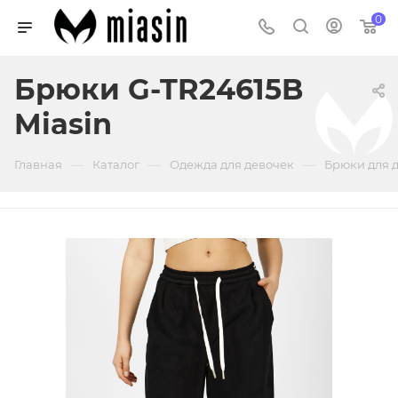
0
Брюки G-TR24615B
Miasin
—
—
—
Главная
Каталог
Одежда для девочек
Брюки для 