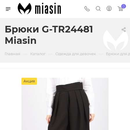
0
Брюки G-TR24481
Miasin
—
—
—
Главная
Каталог
Одежда для девочек
Брюки для 
Акция