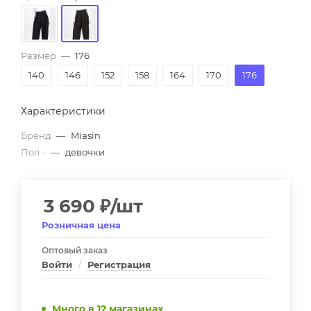
Размер
—
176
140
146
152
158
164
170
176
Характеристики
Бренд
—
Miasin
Пол -
—
девочки
3 690
₽
/шт
Розничная цена
Оптовый заказ
Войти
/
Регистрация
Много
в 12 магазинах