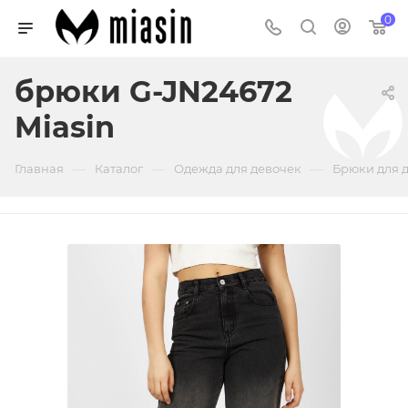
0
брюки G-JN24672
Miasin
—
—
—
Главная
Каталог
Одежда для девочек
Брюки для 