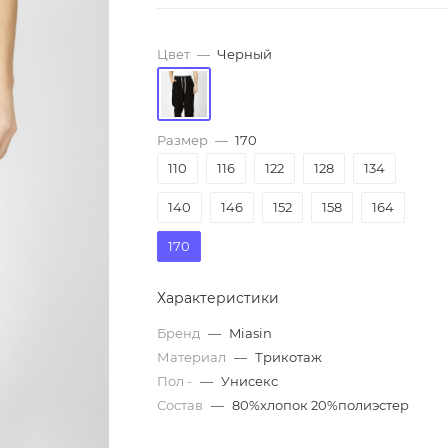
Цвет
—
Черный
Размер
—
170
110
116
122
128
134
140
146
152
158
164
170
Характеристики
Бренд
—
Miasin
Материал
—
Трикотаж
Пол -
—
Унисекс
Состав
—
80%хлопок 20%полиэстер