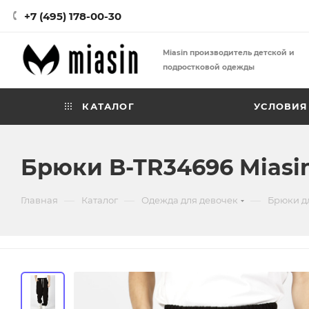
+7 (495) 178-00-30
Miasin производитель детской и
подростковой одежды
КАТАЛОГ
УСЛОВИЯ
Брюки B-TR34696 Miasi
—
—
—
Главная
Каталог
Одежда для девочек
Брюки д