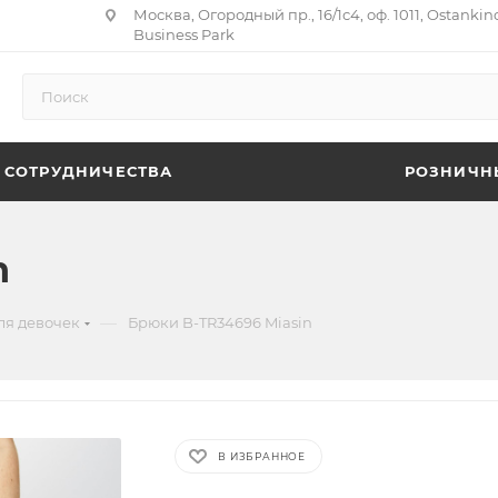
Москва, Огородный пр., 16/1с4, оф. 1011, Ostankin
Business Park
 СОТРУДНИЧЕСТВА
РОЗНИЧН
n
—
ля девочек
Брюки B-TR34696 Miasin
В ИЗБРАННОЕ