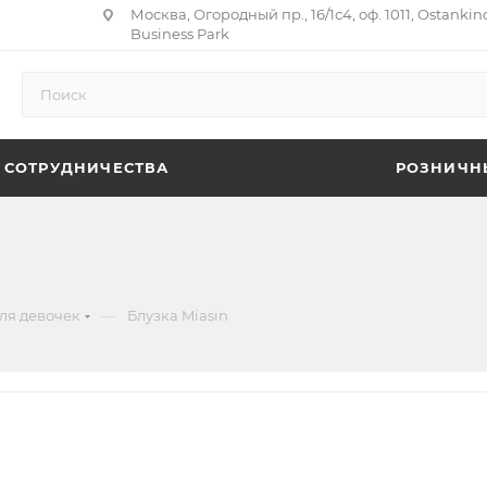
Москва, Огородный пр., 16/1с4, оф. 1011, Ostankin
Business Park
 СОТРУДНИЧЕСТВА
РОЗНИЧН
—
ля девочек
Блузка Miasin