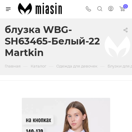
0
блузка WBG-
SH63465-Белый-22
Martkin
—
—
—
Главная
Каталог
Одежда для девочек
Блузки для 