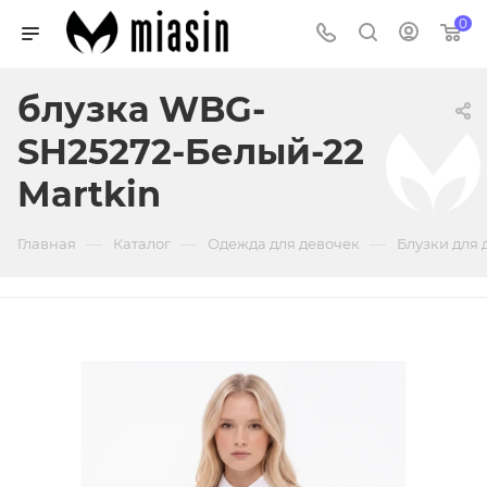
0
блузка WBG-
SH25272-Белый-22
Martkin
—
—
—
Главная
Каталог
Одежда для девочек
Блузки для 