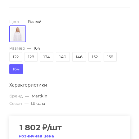
Цвет
—
Белый
Размер
—
164
122
128
134
140
146
152
158
164
Характеристики
Бренд
—
Martkin
Сезон
—
Школа
1 802
₽
/шт
Розничная цена