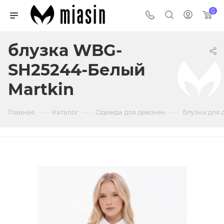
0
блузка WBG-
SH25244-Белый
Martkin
—
—
—
Главная
Каталог
Одежда для девочек
Блузки для 