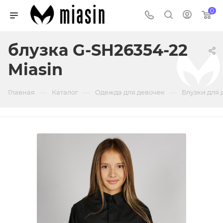
0
блузка G-SH26354-22
Miasin
—
—
—
Главная
Каталог
Одежда для девочек
Блузки для 