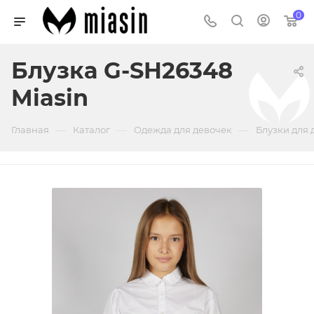
0
Блузка G-SH26348
Miasin
—
—
—
Главная
Каталог
Одежда для девочек
Блузки для 