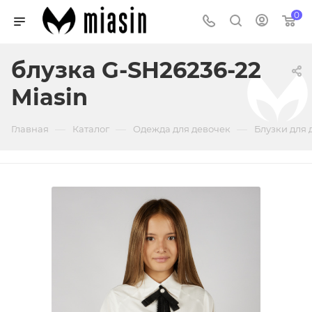
0
блузка G-SH26236-22
Miasin
—
—
—
Главная
Каталог
Одежда для девочек
Блузки для 