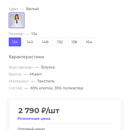
Цвет
—
Белый
Размер
—
134
134
140
146
152
158
164
Характеристики
Вид одежды
—
Блузка
Бренд
—
Miasin
Материал
—
Текстиль
Состав
—
65% хлопок; 35% полиэстер
2 790
₽
/шт
Розничная цена
Оптовый заказ