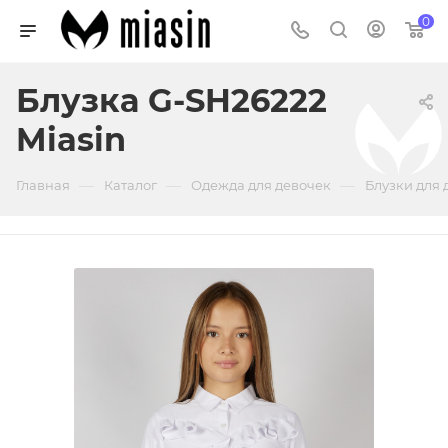
0
Блузка G-SH26222
Miasin
—
—
—
Главная
Каталог
Одежда для девочек
Блузки для 