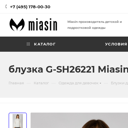
+7 (495) 178-00-30
Miasin производитель детской и
подростковой одежды
КАТАЛОГ
УСЛОВИЯ
блузка G-SH26221 Miasi
—
—
—
Главная
Каталог
Одежда для девочек
Блузки д