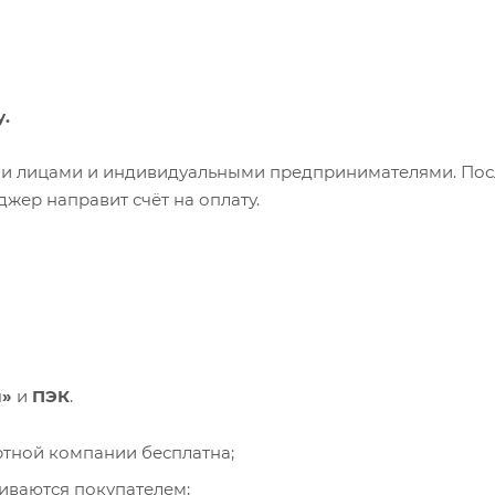
у.
ими лицами и индивидуальными предпринимателями. Пос
жер направит счёт на оплату.
и»
и
ПЭК
.
ортной компании бесплатна;
чиваются покупателем;