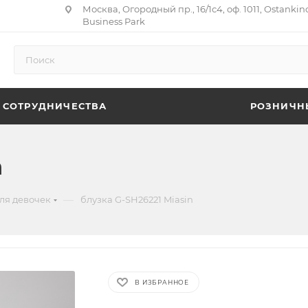
Москва, Огородный пр., 16/1с4, оф. 1011, Ostankin
Business Park
 СОТРУДНИЧЕСТВА
РОЗНИЧН
n
—
ля девочек
блузка G-SH26221 Miasin
В ИЗБРАННОЕ