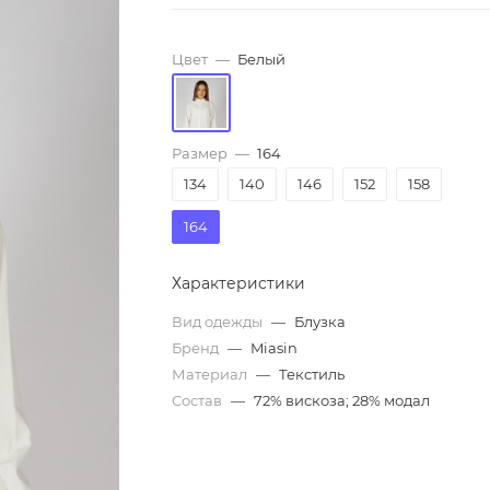
Цвет
—
Белый
Размер
—
164
134
140
146
152
158
164
Характеристики
Вид одежды
—
Блузка
Бренд
—
Miasin
Материал
—
Текстиль
Состав
—
72% вискоза; 28% модал