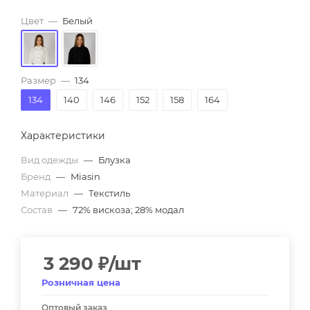
Цвет
—
Белый
Размер
—
134
134
140
146
152
158
164
Характеристики
Вид одежды
—
Блузка
Бренд
—
Miasin
Материал
—
Текстиль
Состав
—
72% вискоза; 28% модал
3 290
₽
/шт
Розничная цена
Оптовый заказ