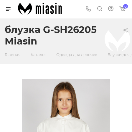
0
блузка G-SH26205
Miasin
—
—
—
Главная
Каталог
Одежда для девочек
Блузки для 