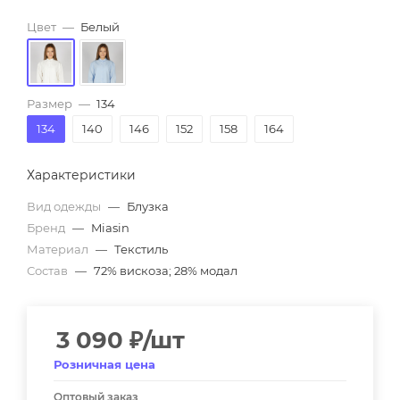
Цвет
—
Белый
Размер
—
134
134
140
146
152
158
164
Характеристики
Вид одежды
—
Блузка
Бренд
—
Miasin
Материал
—
Текстиль
Состав
—
72% вискоза; 28% модал
3 090
₽
/шт
Розничная цена
Оптовый заказ