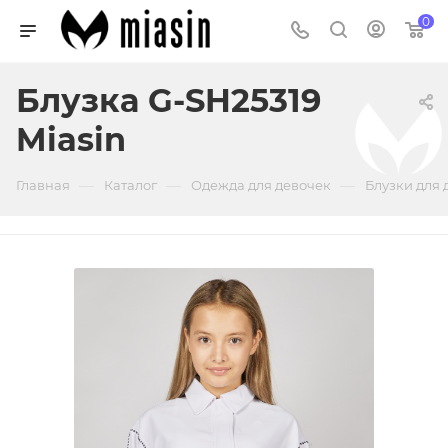
0
Блузка G-SH25319
Miasin
—
—
—
Главная
Каталог
Одежда для девочек
Блузки для 