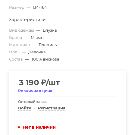
Размер
—
134-164
Характеристики
Вид одежды
—
Блузка
Бренд
—
Miasin
Материал
—
Текстиль
Пол -
—
Девочка
Состав
—
100% вискоза
3 190
₽
/шт
Розничная цена
Оптовый заказ
Войти
/
Регистрация
Нет в наличии