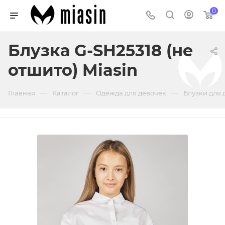
0
Блузка G-SH25318 (не
отшито) Miasin
—
—
—
Главная
Каталог
Одежда для девочек
Блузки для 