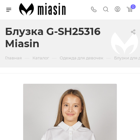
0
Блузка G-SH25316
Miasin
—
—
—
Главная
Каталог
Одежда для девочек
Блузки для 