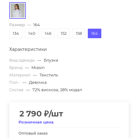
Размер
—
164
134
140
146
152
158
164
Характеристики
Вид одежды
—
Блузка
Бренд
—
Miasin
Материал
—
Текстиль
Пол -
—
Девочка
Состав
—
72% вискоза; 28% модал
2 790
₽
/шт
Розничная цена
Оптовый заказ