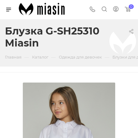
0
Блузка G-SH25310
Miasin
—
—
—
Главная
Каталог
Одежда для девочек
Блузки для 