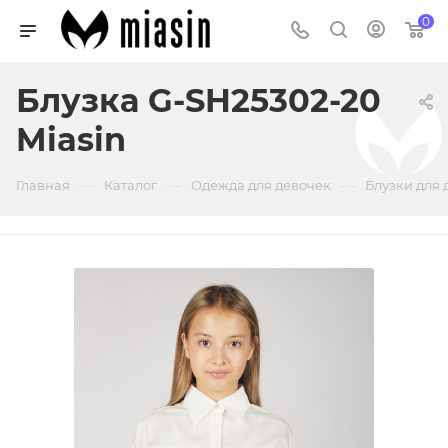
0
Блузка G-SH25302-20
Miasin
—
—
—
Главная
Каталог
Одежда для девочек
Блузки для 