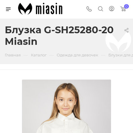
0
Блузка G-SH25280-20
Miasin
—
—
—
Главная
Каталог
Одежда для девочек
Блузки для 