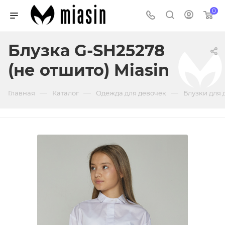
0
Блузка G-SH25278
(не отшито) Miasin
—
—
—
Главная
Каталог
Одежда для девочек
Блузки для 