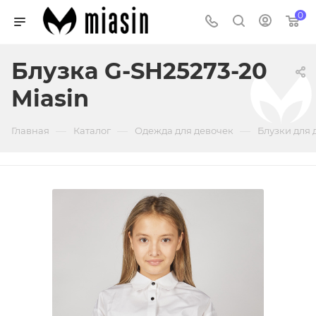
0
Блузка G-SH25273-20
Miasin
—
—
—
Главная
Каталог
Одежда для девочек
Блузки для 