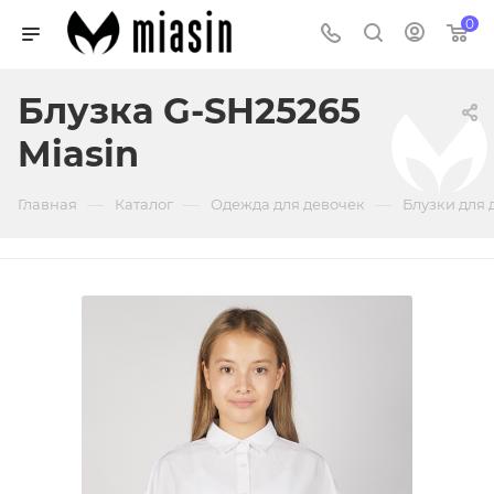
0
Блузка G-SH25265
Miasin
—
—
—
Главная
Каталог
Одежда для девочек
Блузки для 