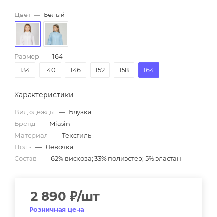
Цвет
—
Белый
Размер
—
164
134
140
146
152
158
164
Характеристики
Вид одежды
—
Блузка
Бренд
—
Miasin
Материал
—
Текстиль
Пол -
—
Девочка
Состав
—
62% вискоза; 33% полиэстер; 5% эластан
2 890
₽
/шт
Розничная цена