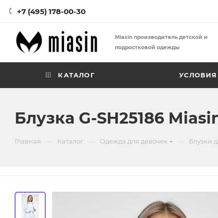
+7 (495) 178-00-30
Miasin производитель детской и
подростковой одежды
КАТАЛОГ
УСЛОВИЯ
Блузка G-SH25186 Miasi
—
—
—
Главная
Каталог
Одежда для девочек
Блузки д