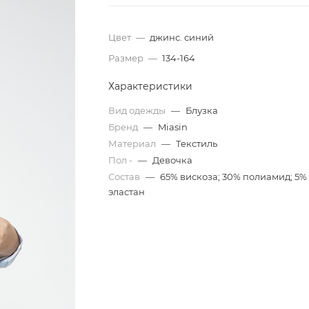
Цвет
—
джинс. синий
Размер
—
134-164
Характеристики
Вид одежды
—
Блузка
Бренд
—
Miasin
Материал
—
Текстиль
Пол -
—
Девочка
Состав
—
65% вискоза; 30% полиамид; 5%
эластан