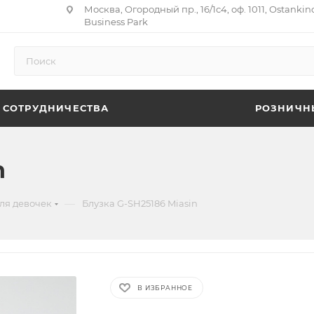
Москва, Огородный пр., 16/1с4, оф. 1011, Ostankin
Business Park
 СОТРУДНИЧЕСТВА
РОЗНИЧН
n
—
ля девочек
Блузка G-SH25186 Miasin
В ИЗБРАННОЕ