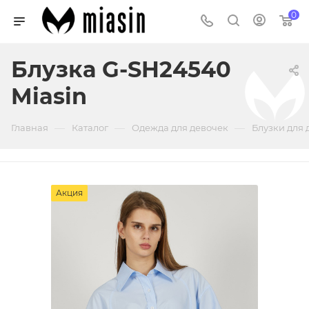
0
Блузка G-SH24540
Miasin
—
—
—
Главная
Каталог
Одежда для девочек
Блузки для 
Акция