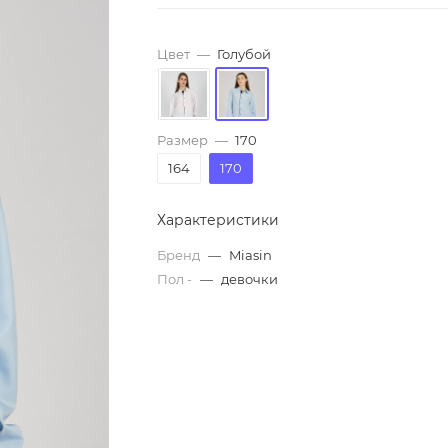
Цвет
—
Голубой
Размер
—
170
164
170
Характеристики
Бренд
—
Miasin
Пол -
—
девочки