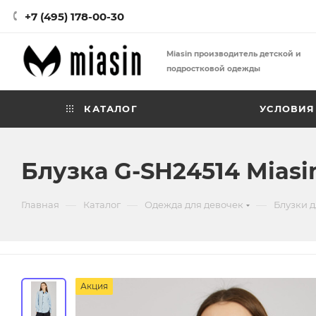
+7 (495) 178-00-30
Miasin производитель детской и
подростковой одежды
КАТАЛОГ
УСЛОВИЯ
Блузка G-SH24514 Miasi
—
—
—
Главная
Каталог
Одежда для девочек
Блузки д
Акция