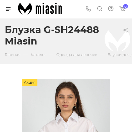
0
Блузка G-SH24488
Miasin
—
—
—
Главная
Каталог
Одежда для девочек
Блузки для 
Акция