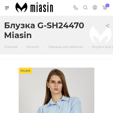
0
Блузка G-SH24470
Miasin
—
—
—
Главная
Каталог
Одежда для девочек
Блузки для 
Акция