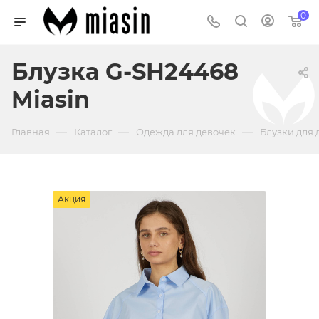
0
Блузка G-SH24468
Miasin
—
—
—
Главная
Каталог
Одежда для девочек
Блузки для 
Акция