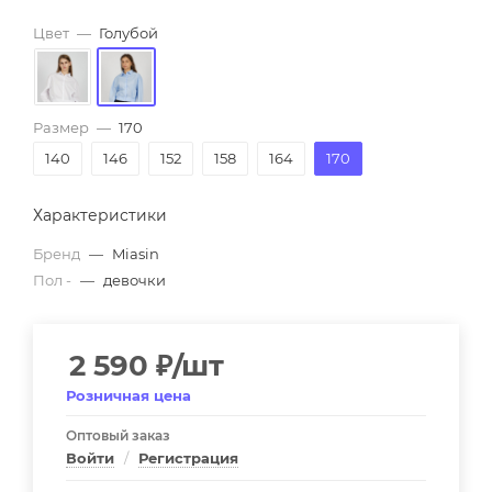
Цвет
—
Голубой
Размер
—
170
140
146
152
158
164
170
Характеристики
Бренд
—
Miasin
Пол -
—
девочки
2 590
₽
/шт
Розничная цена
Оптовый заказ
Войти
/
Регистрация