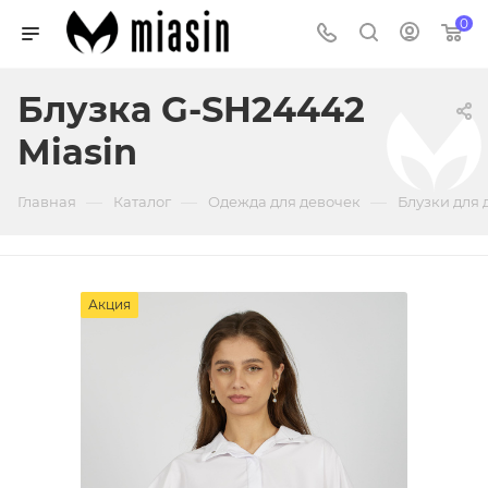
0
Блузка G-SH24442
Miasin
—
—
—
Главная
Каталог
Одежда для девочек
Блузки для 
Акция