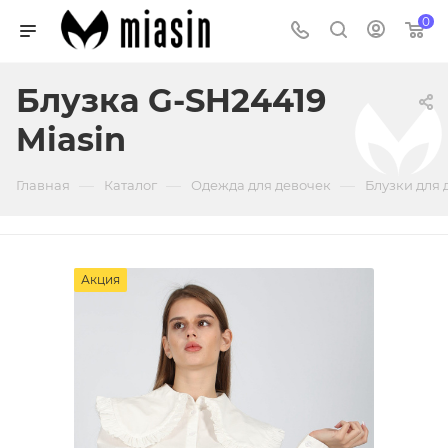
0
Блузка G-SH24419
Miasin
—
—
—
Главная
Каталог
Одежда для девочек
Блузки для 
Акция