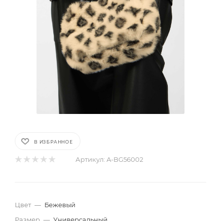
В ИЗБРАННОЕ
Артикул:
A-BG56002
Цвет
—
Бежевый
Размер
—
Универсальный