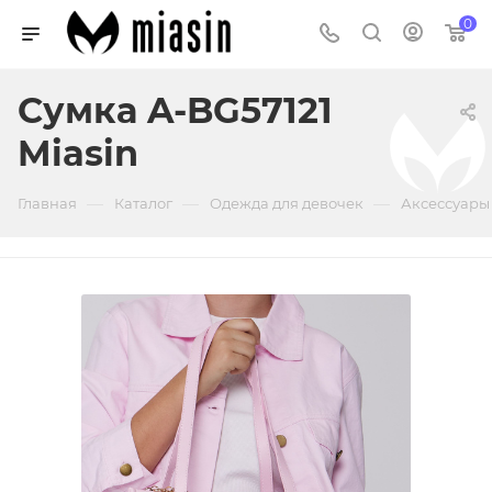
0
Сумка A-BG57121
Miasin
—
—
—
Главная
Каталог
Одежда для девочек
Аксессуары