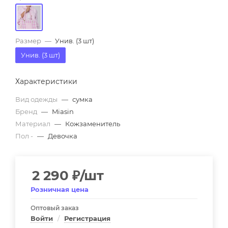
Размер
—
Унив. (3 шт)
Унив. (3 шт)
Характеристики
Вид одежды
—
сумка
Бренд
—
Miasin
Материал
—
Кожзаменитель
Пол -
—
Девочка
2 290
₽
/шт
Розничная цена
Оптовый заказ
Войти
/
Регистрация