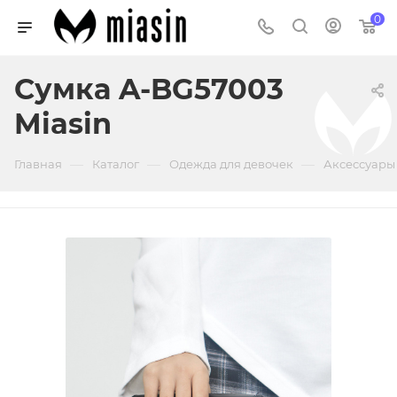
0
Сумка A-BG57003
Miasin
—
—
—
Главная
Каталог
Одежда для девочек
Аксессуары