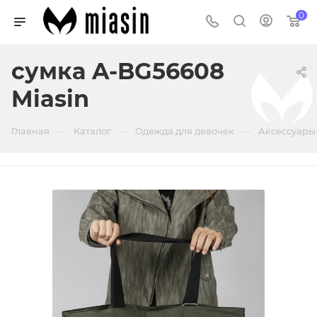
0
сумка A-BG56608
Miasin
—
—
—
Главная
Каталог
Одежда для девочек
Аксессуары