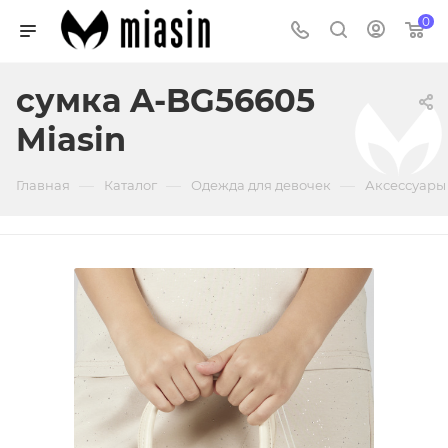
0
сумка A-BG56605
Miasin
—
—
—
Главная
Каталог
Одежда для девочек
Аксессуары