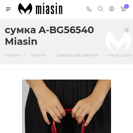
0
сумка A-BG56540
Miasin
—
—
—
Главная
Каталог
Одежда для девочек
Аксессуары