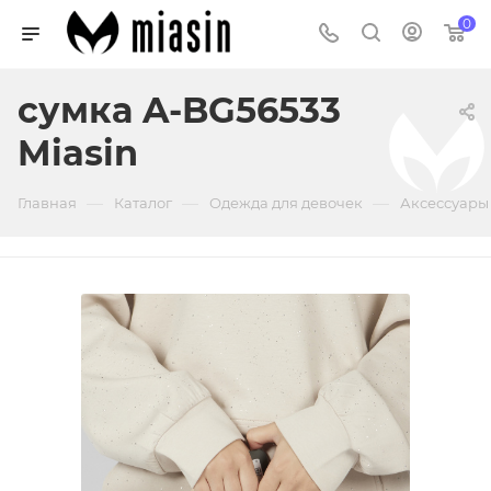
0
сумка A-BG56533
Miasin
—
—
—
Главная
Каталог
Одежда для девочек
Аксессуары