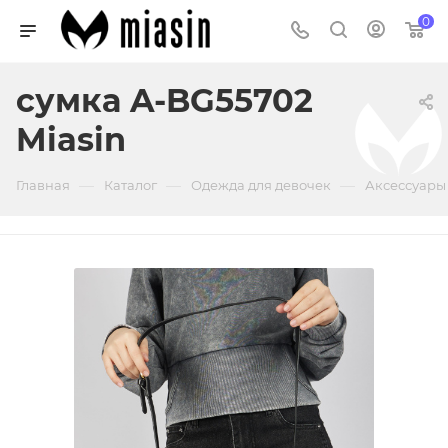
0
сумка A-BG55702
Miasin
—
—
—
Главная
Каталог
Одежда для девочек
Аксессуары