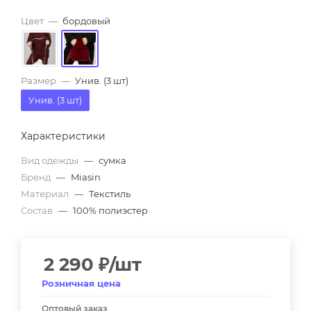
Цвет
—
бордовый
Размер
—
Унив. (3 шт)
Унив. (3 шт)
Характеристики
Вид одежды
—
сумка
Бренд
—
Miasin
Материал
—
Текстиль
Состав
—
100% полиэстер
2 290
₽
/шт
Розничная цена
Оптовый заказ