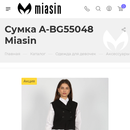
0
Сумка A-BG55048
Miasin
—
—
—
Главная
Каталог
Одежда для девочек
Аксессуары
Акция