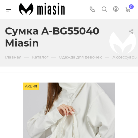
0
Сумка A-BG55040
Miasin
—
—
—
Главная
Каталог
Одежда для девочек
Аксессуары
Акция