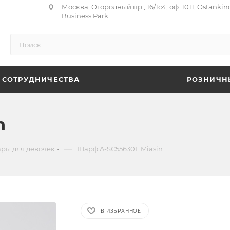
Москва, Огородный пр., 16/1с4, оф. 1011, Ostankin
Business Park
 СОТРУДНИЧЕСТВА
РОЗНИЧН
n
—
ары для девочек
Шарф A-SC55630F Miasin
В ИЗБРАННОЕ