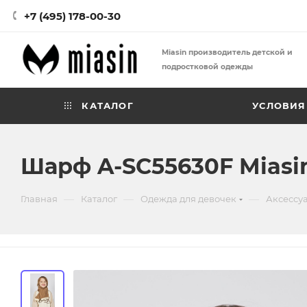
+7 (495) 178-00-30
Miasin производитель детской и
подростковой одежды
КАТАЛОГ
УСЛОВИЯ
Шарф A-SC55630F Miasi
—
—
—
Главная
Каталог
Одежда для девочек
Аксессу