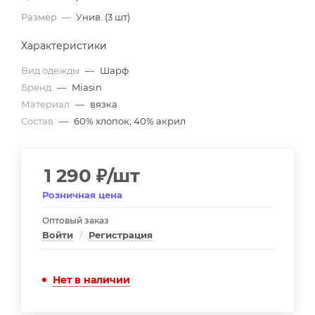
Размер
—
Унив. (3 шт)
Характеристики
Вид одежды
—
Шарф
Бренд
—
Miasin
Материал
—
вязка
Состав
—
60% хлопок; 40% акрил
1 290
₽
/шт
Розничная цена
Оптовый заказ
Войти
/
Регистрация
Нет в наличии