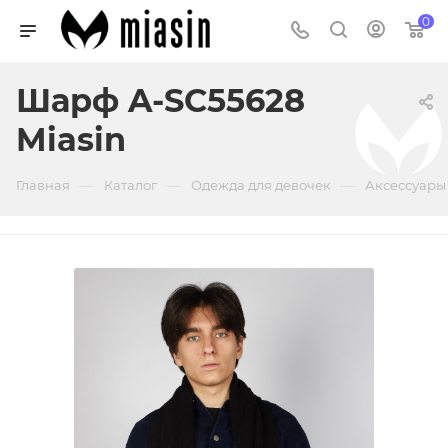
0
Шарф A-SC55628
Miasin
—
—
—
Главная
Каталог
Одежда для девочек
Аксессуары