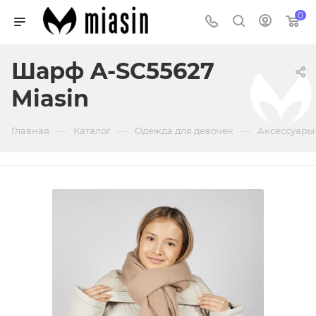
0
Шарф A-SC55627
Miasin
—
—
—
Главная
Каталог
Одежда для девочек
Аксессуары