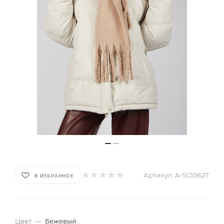
Артикул:
A-SC55627
В ИЗБРАННОЕ
Цвет
—
Бежевый