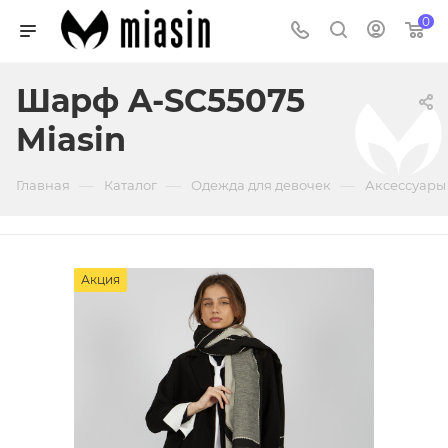
0
Шарф A-SC55075
Miasin
—
—
—
Главная
Каталог
Одежда для девочек
Аксессуары
Акция