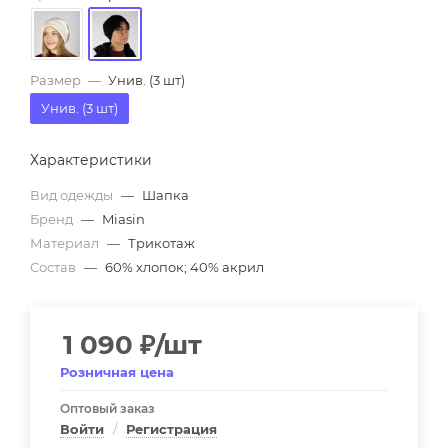
Размер
—
Унив. (3 шт)
Унив. (3 шт)
Характеристики
Вид одежды
—
Шапка
Бренд
—
Miasin
Материал
—
Трикотаж
Состав
—
60% хлопок; 40% акрил
1 090
₽
/шт
Розничная цена
Оптовый заказ
Войти
/
Регистрация