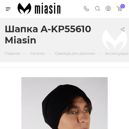
0
Шапка A-KP55610
Miasin
—
—
—
Главная
Каталог
Одежда для девочек
Аксессуары