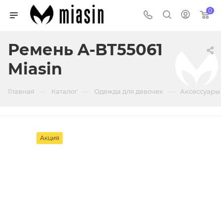
0
Ремень A-BT55061
Miasin
—
—
—
Главная
Каталог
Одежда для девочек
Аксессуары
Акция